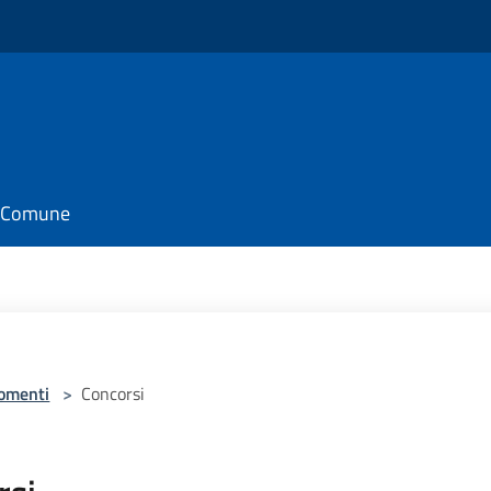
il Comune
omenti
>
Concorsi