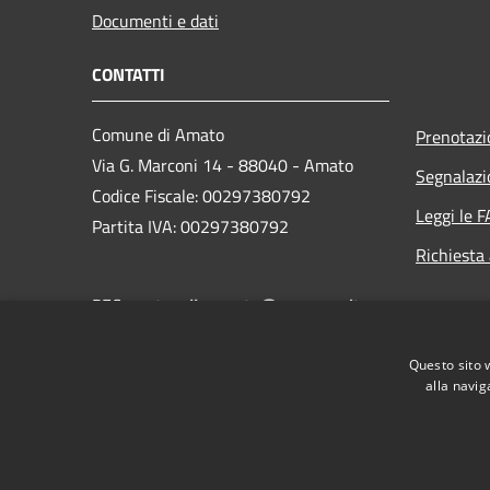
Documenti e dati
CONTATTI
Comune di Amato
Prenotaz
Via G. Marconi 14 - 88040 - Amato
Segnalazi
Codice Fiscale: 00297380792
Leggi le 
Partita IVA: 00297380792
Richiesta
PEC:
protocollo.amato@asmepec.it
Centralino Unico: 0961 068085
Questo sito 
EMAIL: comune.amato24@gmail.com
alla navig