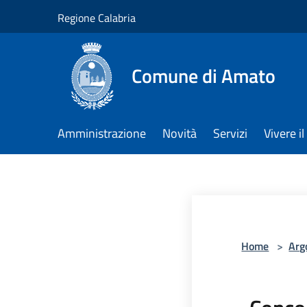
Salta al contenuto principale
Regione Calabria
Comune di Amato
Amministrazione
Novità
Servizi
Vivere 
Home
>
Arg