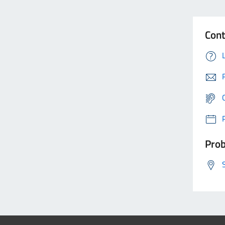
Cont
Prob