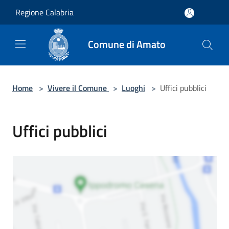
Salta al contenuto principale
Regione Calabria
Comune di Amato
Home
>
Vivere il Comune
>
Luoghi
>
Uffici pubblici
Uffici pubblici