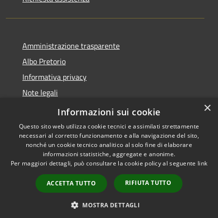
Amministrazione trasparente
Albo Pretorio
Informativa privacy
Note legali
×
Dichiarazione di accessibilità
Informazioni sui cookie
Questo sito web utilizza cookie tecnici e assimilati strettamente
necessari al corretto funzionamento e alla navigazione del sito,
nonché un cookie tecnico analitico al solo fine di elaborare
informazioni statistiche, aggregate e anonime.
RSS
Copyright © 2026 • Comune di
Per maggiori dettagli, può consultare la cookie policy al seguente
link
Accessibilità
Amato • Powered by
Privacy
Municipium
Accesso
•
RIFIUTA TUTTO
ACCETTA TUTTO
Cookie
redazione
Mappa del sito
MOSTRA DETTAGLI