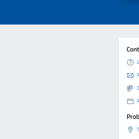
Cont
Prob