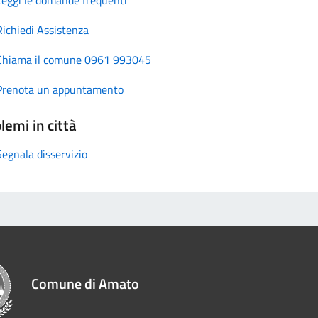
Richiedi Assistenza
Chiama il comune 0961 993045
Prenota un appuntamento
lemi in città
Segnala disservizio
Comune di Amato