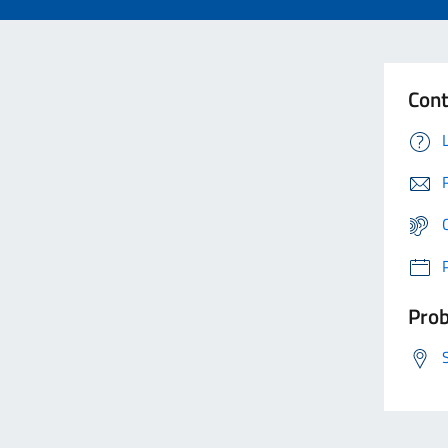
Cont
Prob