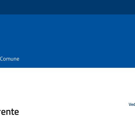
il Comune
Ved
rente