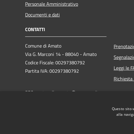
Personale Amministrativo
Documenti e dati
CONTATTI
Comune di Amato
Prenotaz
Via G. Marconi 14 - 88040 - Amato
Segnalazi
Codice Fiscale: 00297380792
Leggi le 
Partita IVA: 00297380792
Richiesta
PEC:
protocollo.amato@asmepec.it
Centralino Unico: 0961 068085
Questo sito 
EMAIL: comune.amato24@gmail.com
alla navig