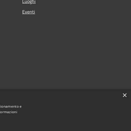
Luoghi
Eventi
×
nzionamento e
nformazioni