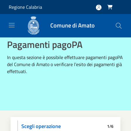
Salta al contenuto principale
Regione Calabria

Comune di Amato
Pagamenti pagoPA
In questa sezione è possibile effettuare pagamenti pagoPA
del Comune di Amato o verificare l’esito dei pagamenti già
effettuati.
Scegli operazione
1/6
Informativa privacy
Scegli il pagamento
Dati anagrafici
Paga
Riepilogo