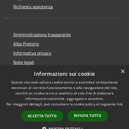
Richiesta assistenza
Amministrazione trasparente
Albo Pretorio
Informativa privacy
Note legali
×
Dichiarazione di accessibilità
Informazioni sui cookie
Questo sito web utilizza cookie tecnici e assimilati strettamente
necessari al corretto funzionamento e alla navigazione del sito,
nonché un cookie tecnico analitico al solo fine di elaborare
informazioni statistiche, aggregate e anonime.
RSS
Copyright © 2026 • Comune di
Per maggiori dettagli, può consultare la cookie policy al seguente
link
Accessibilità
Amato • Powered by
Privacy
Municipium
Accesso
•
RIFIUTA TUTTO
ACCETTA TUTTO
Cookie
redazione
Mappa del sito
MOSTRA DETTAGLI